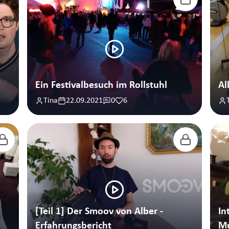
Ein Festivalbesuch im Rollstuhl
Al
Tina
22.09.2021
0
6
[Teil 1] Der Smoov von Alber -
Interview
Erfahrungsbericht
Mu