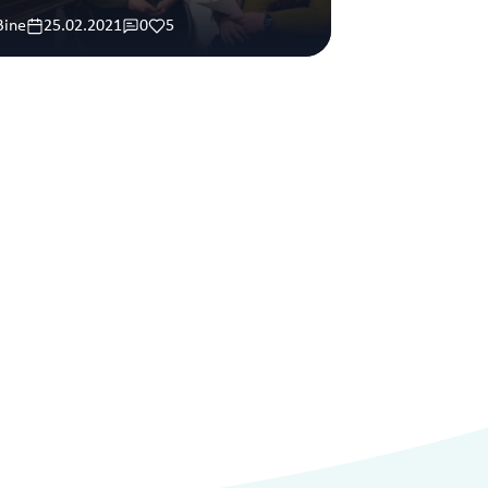
Bine
25.02.2021
0
5