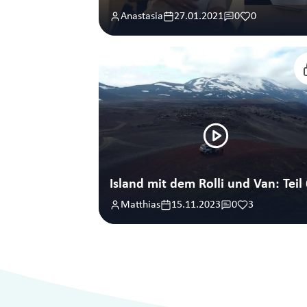
Anastasia
27.01.2021
0
0
Island mit dem Rolli und Van: Teil 
Matthias
15.11.2023
0
3