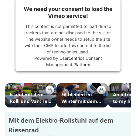
We need your consent to load the
Vimeo service!
This content is not permitted to load due to
trackers that are not disclosed to the visitor.
The website owner needs to setup the site
with their CMP to add this content to the list
of technologies used.
Powered by
Usercentrics Consent
Management Platform
Island mit dem
Fit bleiben im
An introd
Rolli und Van: Teil
Winter mit dem
to my han
1 – Die Anreise
Indoorhandbike
Mit dem Elektro-Rollstuhl auf dem
Riesenrad