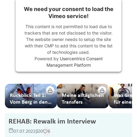
We need your consent to load the
Vimeo service!
This content is not permitted to load due to
trackers that are not disclosed to the visitor.
The website owner needs to setup the site
with their CMP to add this content to the list
of technologies used.
Powered by
Usercentrics Consent
Management Platform
Rückblick Teil 1:
Meine alltäglichen
Was Greif
Vom Berg in den
Transfers
für einen
Rollstuhl und
Unterschi
zurück
machen k
REHAB: Rewalk im Interview
07.07.2022
0
6