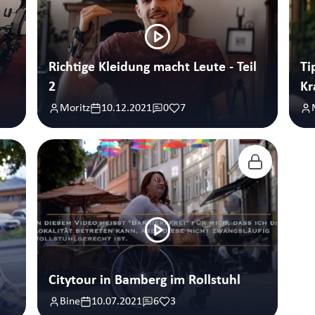
Richtige Kleidung macht Leute - Teil
Ti
2
Kr
Moritz
10.12.2021
0
7
Citytour in Bamberg im Rollstuhl
Bine
10.07.2021
6
3