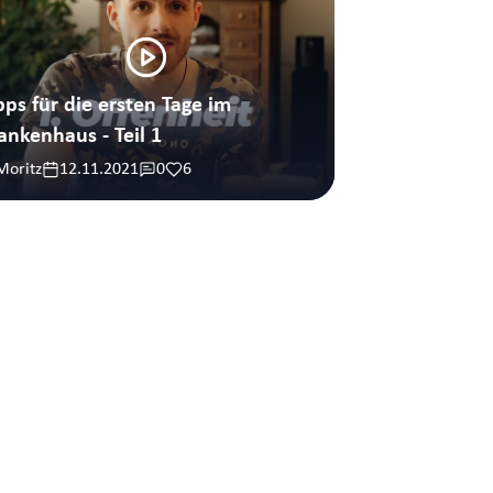
pps für die ersten Tage im
ankenhaus - Teil 1
Moritz
12.11.2021
0
6