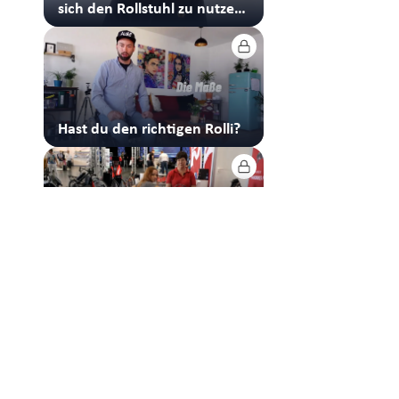
sich den Rollstuhl zu nutze
zu machen?
Hast du den richtigen Rolli?
REHAB: Das neue Handbike
von Speedy
Richtige Kleidung macht
Leute - Teil 2