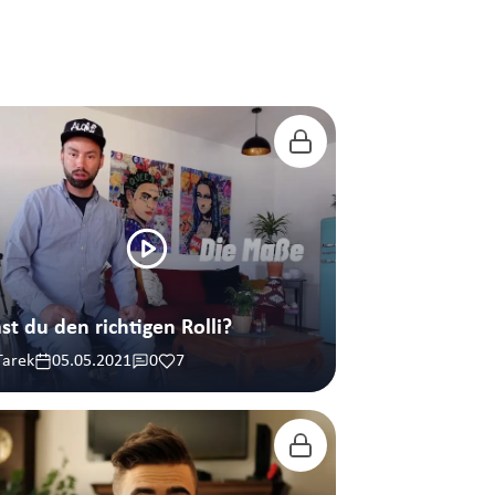
st du den richtigen Rolli?
Tarek
05.05.2021
0
7