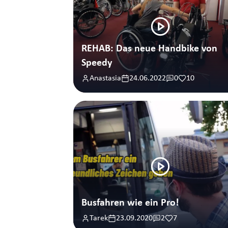
REHAB: Das neue Handbike von
Speedy
Anastasia
24.06.2022
0
10
Busfahren wie ein Pro!
Tarek
23.09.2020
2
7