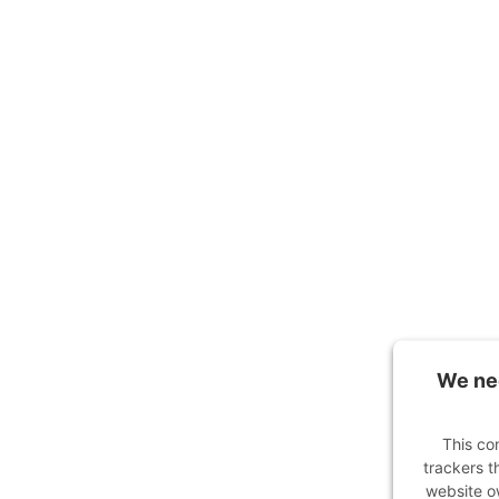
We nee
This co
trackers t
website ow