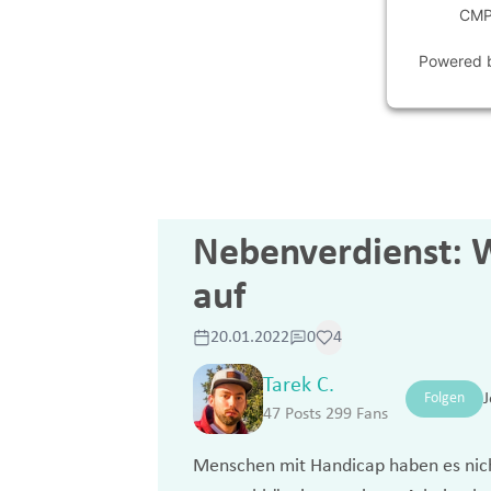
CMP 
Powered
Nebenverdienst: 
auf
20.01.2022
0
4
Tarek C.
Folgen
J
47 Posts
299 Fans
Menschen mit Handicap haben es nich