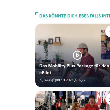
DAS KÖNNTE DICH EBENFALLS INT
Das Mobility Plus Package für den
ePilot
Tarek
08.10.2021
0
2