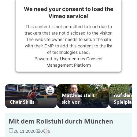
We need your consent to load the
Vimeo service!
This content is not permitted to load due to
trackers that are not disclosed to the visitor.
The website owner needs to setup the site
with their CMP to add this content to the list
of technologies used.
Powered by
Usercentrics Consent
Management Platform
Matthias stellt
Auf dem
Chair Skills
sich vor
Spielplatz
dem Rolls
Mit dem Rollstuhl durch München
26.11.2020
0
6