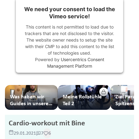
We need your consent to load the
Vimeo service!
This content is not permitted to load due to
trackers that are not disclosed to the visitor.
The website owner needs to setup the site
with their CMP to add this content to the list
of technologies used.
Powered by
Usercentrics Consent
Management Platform
Was haben wir
Meine Rollstühle
Ziel Paral
Guides in unseren
Teil 2
Spitzensp
Rollstuhl-Taschen
Rollstuhl
Cardio-workout mit Bine
29.01.2021
7
6