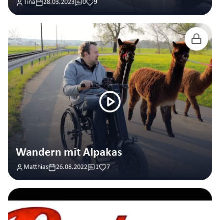
Tina
28.03.2023
0
9
Wandern mit Alpakas
Matthias
26.08.2022
1
7